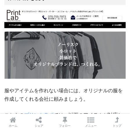
​服やアイテムを作れない場合には、オリジナルの服を
作成してくれる会社に頼みましょう。
こちらの
プリントラボ
では、以下のアイテムが対応し
ています。
ホーム
シェア
フォロー
メニュー
トップ